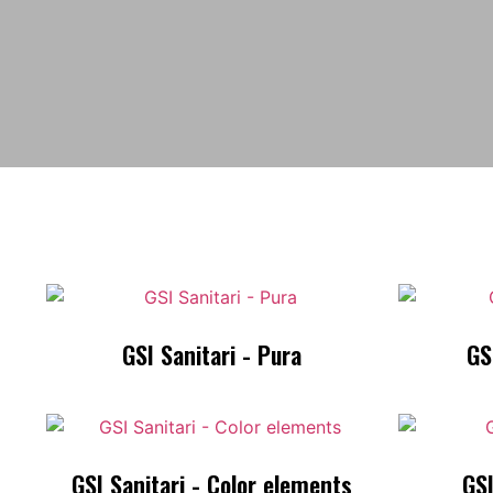
GSI Sanitari - Pura
GS
GSI Sanitari - Color elements
GSI